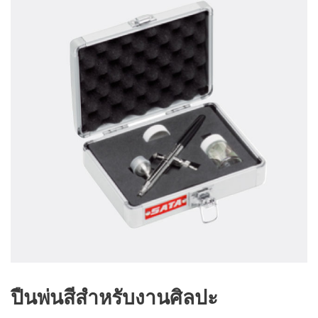
ปืนพ่นสีสําหรับงานศิลปะ