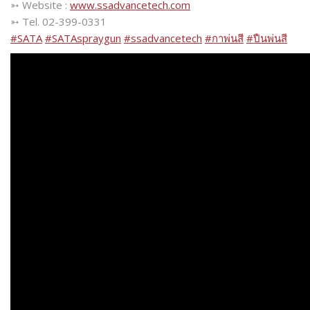
➳ Website :
www.ssadvancetech.com
➳ Tel. 02-399-0331
#
SATA
#
SATAspraygun
#
ssadvancetech
#
กาพ่นสี
#
ปืนพ่นสี