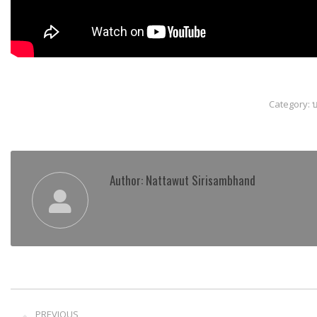
Category:
Author:
Nattawut Sirisambhand
Post
PREVIOUS