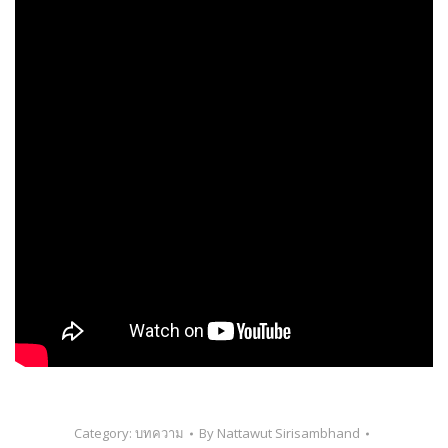
Category:
บทความ
By
Nattawut Sirisambhand