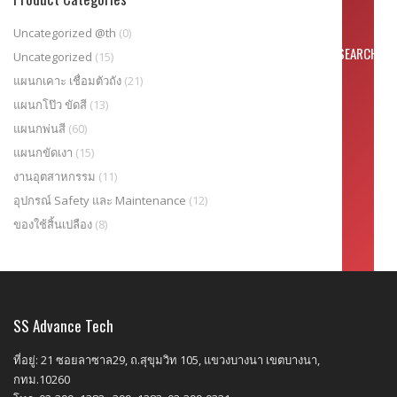
Uncategorized @th
(0)
Uncategorized
(15)
แผนกเคาะ เชื่อมตัวถัง
(21)
แผนกโป๊ว ขัดสี
(13)
แผนกพ่นสี
(60)
แผนกขัดเงา
(15)
งานอุตสาหกรรม
(11)
อุปกรณ์ Safety และ Maintenance
(12)
ของใช้สิ้นเปลือง
(8)
SS Advance Tech
ที่อยู่: 21 ซอยลาซาล29, ถ.สุขุมวิท 105, แขวงบางนา เขตบางนา,
กทม.10260